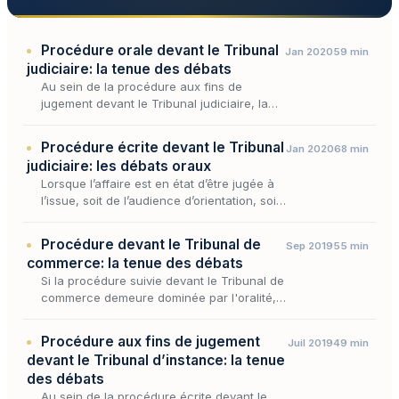
Procédure orale devant le Tribunal
Jan 2020
59 min
judiciaire: la tenue des débats
Au sein de la procédure aux fins de
jugement devant le Tribunal judiciaire, la
voie orale réserve un moment décisif, celui
où, l'affaire venant à l'audience, le juge
Procédure écrite devant le Tribunal
Jan 2020
68 min
ordonne l'inst…
judiciaire: les débats oraux
Lorsque l’affaire est en état d’être jugée à
l’issue, soit de l’audience d’orientation, soit
de l’instruction, soit de la procédure
participative, s’ouvre la phase des débats
Procédure devant le Tribunal de
Sep 2019
55 min
oraux…
commerce: la tenue des débats
Si la procédure suivie devant le Tribunal de
commerce demeure dominée par l'oralité,
elle n'en partage pas moins avec la
procédure écrite du Tribunal judiciaire ce
Procédure aux fins de jugement
Juil 2019
49 min
moment décisif o…
devant le Tribunal d’instance: la tenue
des débats
Au sein de la procédure écrite devant le