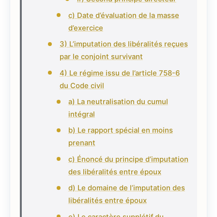
c) Date d’évaluation de la masse
d’exercice
3) L’imputation des libéralités reçues
par le conjoint survivant
4) Le régime issu de l’article 758-6
du Code civil
a) La neutralisation du cumul
intégral
b) Le rapport spécial en moins
prenant
c) Énoncé du principe d’imputation
des libéralités entre époux
d) Le domaine de l’imputation des
libéralités entre époux
e) Le caractère supplétif du