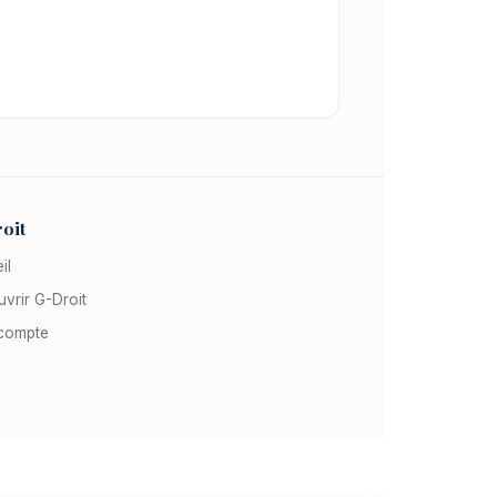
oit
il
vrir G-Droit
compte