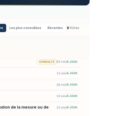
ère
Les plus consultées
Récentes
8
fiches
85 min
CONSULTÉ
À JOUR
12 min
À JOUR
29 min
À JOUR
13 min
À JOUR
ution de la mesure ou de
13 min
À JOUR