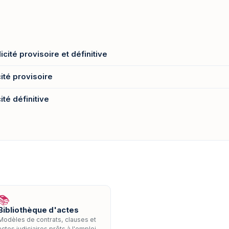
icité provisoire et définitive
cité provisoire
ité définitive
📚
Bibliothèque d'actes
Modèles de contrats, clauses et
actes judiciaires prêts à l'emploi.