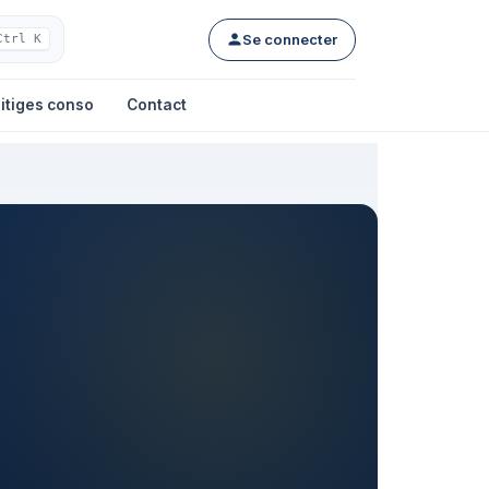
Se connecter
Ctrl K
itiges conso
Contact