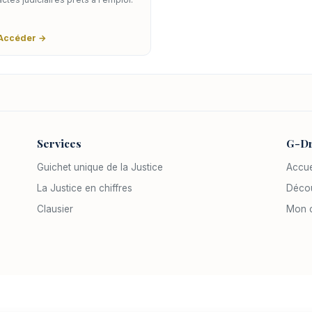
Accéder →
Services
G-Dr
Guichet unique de la Justice
Accue
La Justice en chiffres
Décou
Clausier
Mon 