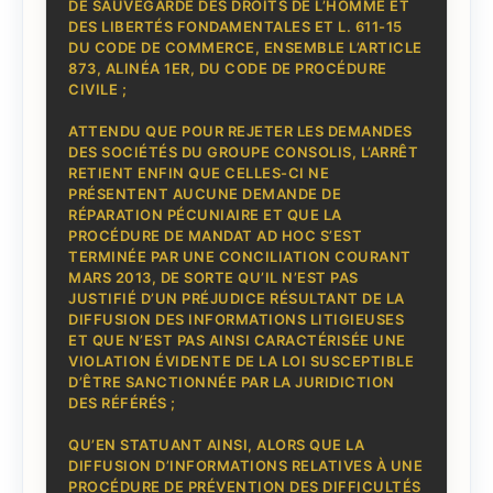
DE SAUVEGARDE DES DROITS DE L’HOMME ET
DES LIBERTÉS FONDAMENTALES ET L. 611-15
DU CODE DE COMMERCE, ENSEMBLE L’ARTICLE
873, ALINÉA 1ER, DU CODE DE PROCÉDURE
CIVILE ;
ATTENDU QUE POUR REJETER LES DEMANDES
DES SOCIÉTÉS DU GROUPE CONSOLIS, L’ARRÊT
RETIENT ENFIN QUE CELLES-CI NE
PRÉSENTENT AUCUNE DEMANDE DE
RÉPARATION PÉCUNIAIRE ET QUE LA
PROCÉDURE DE MANDAT AD HOC S’EST
TERMINÉE PAR UNE CONCILIATION COURANT
MARS 2013, DE SORTE QU’IL N’EST PAS
JUSTIFIÉ D’UN PRÉJUDICE RÉSULTANT DE LA
DIFFUSION DES INFORMATIONS LITIGIEUSES
ET QUE N’EST PAS AINSI CARACTÉRISÉE UNE
VIOLATION ÉVIDENTE DE LA LOI SUSCEPTIBLE
D’ÊTRE SANCTIONNÉE PAR LA JURIDICTION
DES RÉFÉRÉS ;
QU’EN STATUANT AINSI, ALORS QUE LA
DIFFUSION D’INFORMATIONS RELATIVES À UNE
PROCÉDURE DE PRÉVENTION DES DIFFICULTÉS