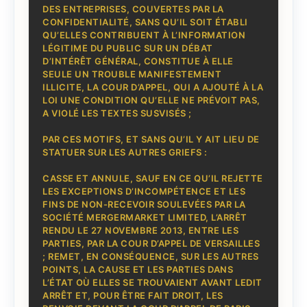
DES ENTREPRISES, COUVERTES PAR LA
CONFIDENTIALITÉ, SANS QU’IL SOIT ÉTABLI
QU’ELLES CONTRIBUENT À L’INFORMATION
LÉGITIME DU PUBLIC SUR UN DÉBAT
D’INTÉRÊT GÉNÉRAL, CONSTITUE À ELLE
SEULE UN TROUBLE MANIFESTEMENT
ILLICITE, LA COUR D’APPEL, QUI A AJOUTÉ À LA
LOI UNE CONDITION QU’ELLE NE PRÉVOIT PAS,
A VIOLÉ LES TEXTES SUSVISÉS ;
PAR CES MOTIFS, ET SANS QU’IL Y AIT LIEU DE
STATUER SUR LES AUTRES GRIEFS :
CASSE ET ANNULE, SAUF EN CE QU’IL REJETTE
LES EXCEPTIONS D’INCOMPÉTENCE ET LES
FINS DE NON-RECEVOIR SOULEVÉES PAR LA
SOCIÉTÉ MERGERMARKET LIMITED, L’ARRÊT
RENDU LE 27 NOVEMBRE 2013, ENTRE LES
PARTIES, PAR LA COUR D’APPEL DE VERSAILLES
; REMET, EN CONSÉQUENCE, SUR LES AUTRES
POINTS, LA CAUSE ET LES PARTIES DANS
L’ÉTAT OÙ ELLES SE TROUVAIENT AVANT LEDIT
ARRÊT ET, POUR ÊTRE FAIT DROIT, LES