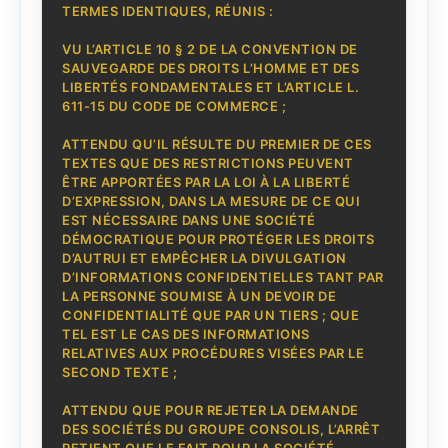
TERMES IDENTIQUES, RÉUNIS :
VU L’ARTICLE 10 § 2 DE LA CONVENTION DE
SAUVEGARDE DES DROITS L’HOMME ET DES
LIBERTÉS FONDAMENTALES ET L’ARTICLE L.
611-15 DU CODE DE COMMERCE ;
ATTENDU QU’IL RÉSULTE DU PREMIER DE CES
TEXTES QUE DES RESTRICTIONS PEUVENT
ÊTRE APPORTÉES PAR LA LOI À LA LIBERTÉ
D’EXPRESSION, DANS LA MESURE DE CE QUI
EST NÉCESSAIRE DANS UNE SOCIÉTÉ
DÉMOCRATIQUE POUR PROTÉGER LES DROITS
D’AUTRUI ET EMPÊCHER LA DIVULGATION
D’INFORMATIONS CONFIDENTIELLES TANT PAR
LA PERSONNE SOUMISE À UN DEVOIR DE
CONFIDENTIALITÉ QUE PAR UN TIERS ; QUE
TEL EST LE CAS DES INFORMATIONS
RELATIVES AUX PROCÉDURES VISÉES PAR LE
SECOND TEXTE ;
ATTENDU QUE POUR REJETER LA DEMANDE
DES SOCIÉTÉS DU GROUPE CONSOLIS, L’ARRÊT
RETIENT QUE LE FAIT POUR LA SOCIÉTÉ