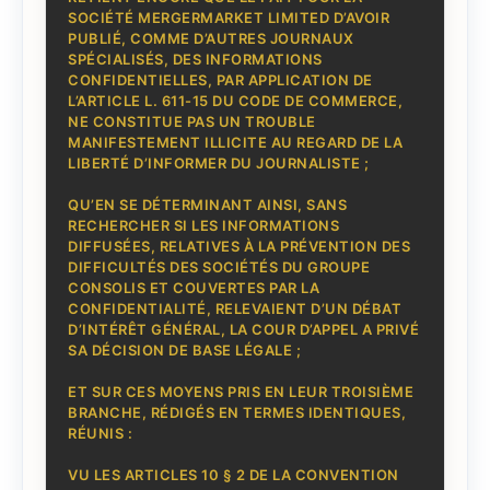
SOCIÉTÉ MERGERMARKET LIMITED D’AVOIR
PUBLIÉ, COMME D’AUTRES JOURNAUX
SPÉCIALISÉS, DES INFORMATIONS
CONFIDENTIELLES, PAR APPLICATION DE
L’ARTICLE L. 611-15 DU CODE DE COMMERCE,
NE CONSTITUE PAS UN TROUBLE
MANIFESTEMENT ILLICITE AU REGARD DE LA
LIBERTÉ D’INFORMER DU JOURNALISTE ;
QU’EN SE DÉTERMINANT AINSI, SANS
RECHERCHER SI LES INFORMATIONS
DIFFUSÉES, RELATIVES À LA PRÉVENTION DES
DIFFICULTÉS DES SOCIÉTÉS DU GROUPE
CONSOLIS ET COUVERTES PAR LA
CONFIDENTIALITÉ, RELEVAIENT D’UN DÉBAT
D’INTÉRÊT GÉNÉRAL, LA COUR D’APPEL A PRIVÉ
SA DÉCISION DE BASE LÉGALE ;
ET SUR CES MOYENS PRIS EN LEUR TROISIÈME
BRANCHE, RÉDIGÉS EN TERMES IDENTIQUES,
RÉUNIS :
VU LES ARTICLES 10 § 2 DE LA CONVENTION