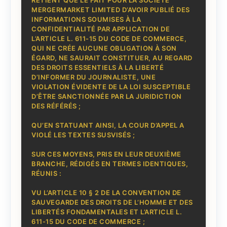
MERGERMARKET LIMITED D’AVOIR PUBLIÉ DES
INFORMATIONS SOUMISES À LA
CONFIDENTIALITÉ PAR APPLICATION DE
L’ARTICLE L. 611-15 DU CODE DE COMMERCE,
QUI NE CRÉE AUCUNE OBLIGATION À SON
ÉGARD, NE SAURAIT CONSTITUER, AU REGARD
DES DROITS ESSENTIELS À LA LIBERTÉ
D’INFORMER DU JOURNALISTE, UNE
VIOLATION ÉVIDENTE DE LA LOI SUSCEPTIBLE
D’ÊTRE SANCTIONNÉE PAR LA JURIDICTION
DES RÉFÉRÉS ;
QU’EN STATUANT AINSI, LA COUR D’APPEL A
VIOLÉ LES TEXTES SUSVISÉS ;
SUR CES MOYENS, PRIS EN LEUR DEUXIÈME
BRANCHE, RÉDIGÉS EN TERMES IDENTIQUES,
RÉUNIS :
VU L’ARTICLE 10 § 2 DE LA CONVENTION DE
SAUVEGARDE DES DROITS DE L’HOMME ET DES
LIBERTÉS FONDAMENTALES ET L’ARTICLE L.
611-15 DU CODE DE COMMERCE ;