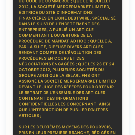
DU CODE DE COMMERCE ; QUE LE 18 JUILLET
2012, LA SOCIÉTÉ MERGERMARKET LIMITED,
ÉDITRICE DU SITE D’INFORMATIONS
FINANCIÈRES EN LIGNE DEBTWIRE, SPÉCIALISÉ
DANS LE SUIVI DE L’ENDETTEMENT DES
ENTREPRISES, A PUBLIÉ UN ARTICLE
COMMENTANT L’OUVERTURE DE LA
PROCÉDURE DE MANDAT AD HOC ; QU’ELLE A,
PAR LA SUITE, DIFFUSÉ DIVERS ARTICLES
RENDANT COMPTE DE L’ÉVOLUTION DES
PROCÉDURES EN COURS ET DES
NÉGOCIATIONS ENGAGÉES ; QUE LES 23 ET 24
OCTOBRE 2012, PLUSIEURS SOCIÉTÉS DU
GROUPE AINSI QUE LA SELARL FHB ONT
ASSIGNÉ LA SOCIÉTÉ MERGERMARKET LIMITED
DEVANT LE JUGE DES RÉFÉRÉS POUR OBTENIR
LE RETRAIT DE L’ENSEMBLE DES ARTICLES
CONTENANT DES INFORMATIONS
CONFIDENTIELLES LES CONCERNANT, AINSI
QUE L’INTERDICTION DE PUBLIER D’AUTRES
ARTICLES ;
SUR LES DEUXIÈMES MOYENS DES POURVOIS,
PRIS EN LEUR PREMIÈRE BRANCHE, RÉDIGÉS EN