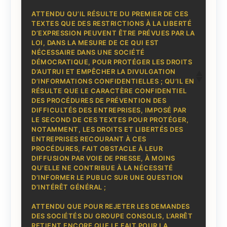
ATTENDU QU’IL RÉSULTE DU PREMIER DE CES
TEXTES QUE DES RESTRICTIONS À LA LIBERTÉ
D’EXPRESSION PEUVENT ÊTRE PRÉVUES PAR LA
LOI, DANS LA MESURE DE CE QUI EST
NÉCESSAIRE DANS UNE SOCIÉTÉ
DÉMOCRATIQUE, POUR PROTÉGER LES DROITS
D’AUTRUI ET EMPÊCHER LA DIVULGATION
D’INFORMATIONS CONFIDENTIELLES ; QU’IL EN
RÉSULTE QUE LE CARACTÈRE CONFIDENTIEL
DES PROCÉDURES DE PRÉVENTION DES
DIFFICULTÉS DES ENTREPRISES, IMPOSÉ PAR
LE SECOND DE CES TEXTES POUR PROTÉGER,
NOTAMMENT, LES DROITS ET LIBERTÉS DES
ENTREPRISES RECOURANT À CES
PROCÉDURES, FAIT OBSTACLE À LEUR
DIFFUSION PAR VOIE DE PRESSE, À MOINS
QU’ELLE NE CONTRIBUE À LA NÉCESSITÉ
D’INFORMER LE PUBLIC SUR UNE QUESTION
D’INTÉRÊT GÉNÉRAL ;
ATTENDU QUE POUR REJETER LES DEMANDES
DES SOCIÉTÉS DU GROUPE CONSOLIS, L’ARRÊT
RETIENT ENCORE QUE LE FAIT POUR LA