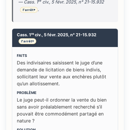
re
—
Cass. 1
civ., 5 févr. 2025, n° 21-15.932
.
l'arrêt
▾
re
Cass. 1
civ., 5 févr. 2025, n° 21-15.932
l'arrêt
▾
FAITS
Des indivisaires saisissent le juge d’une
demande de licitation de biens indivis,
sollicitant leur vente aux enchères plutôt
qu’un allotissement.
PROBLÈME
Le juge peut-il ordonner la vente du bien
sans avoir préalablement recherché s’il
pouvait être commodément partagé en
nature ?
SOLUTION