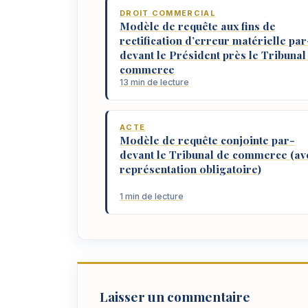
DROIT COMMERCIAL
Modèle de requête aux fins de
rectification d’erreur matérielle par
devant le Président près le Tribunal
commerce
13 min de lecture
ACTE
Modèle de requête conjointe par-
devant le Tribunal de commerce (av
représentation obligatoire)
1 min de lecture
Laisser un commentaire