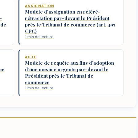
ASSIGNATION
Modèle d’assignation en référé-
-
rétractation par-devant le Président
 de
près le Tribunal de commerce (art. 497
CPC)
1 min de lecture
ACTE
Modèle de requête aux fins d’adoption
ec
d’une mesure urgente par-devant le
Président près le Tribunal de
commerce
1 min de lecture