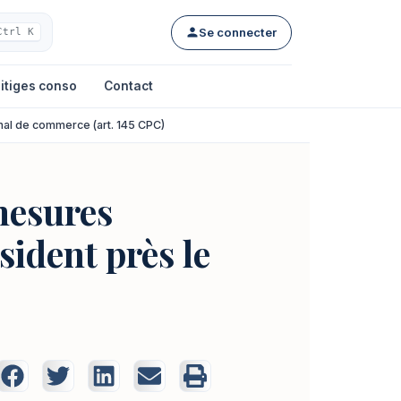
Se connecter
Ctrl K
itiges conso
Contact
unal de commerce (art. 145 CPC)
mesures
sident près le