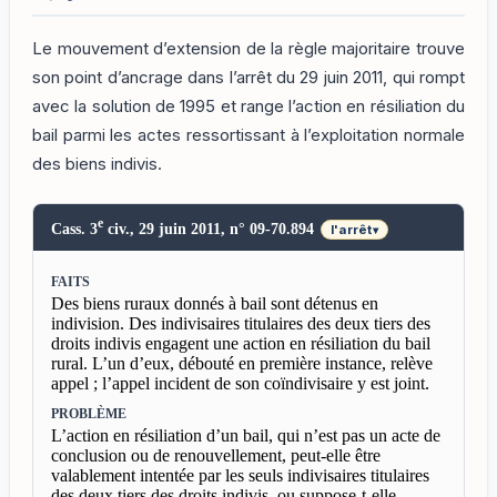
Le mouvement d’extension de la règle majoritaire trouve
son point d’ancrage dans l’arrêt du 29 juin 2011, qui rompt
avec la solution de 1995 et range l’action en résiliation du
bail parmi les actes ressortissant à l’exploitation normale
des biens indivis.
e
Cass. 3
civ., 29 juin 2011, n° 09-70.894
l'arrêt
▾
FAITS
Des biens ruraux donnés à bail sont détenus en
indivision. Des indivisaires titulaires des deux tiers des
droits indivis engagent une action en résiliation du bail
rural. L’un d’eux, débouté en première instance, relève
appel ; l’appel incident de son coïndivisaire y est joint.
PROBLÈME
L’action en résiliation d’un bail, qui n’est pas un acte de
conclusion ou de renouvellement, peut-elle être
valablement intentée par les seuls indivisaires titulaires
des deux tiers des droits indivis, ou suppose-t-elle