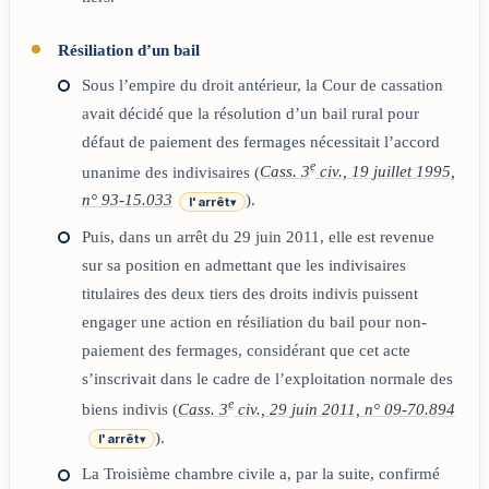
Résiliation d’un bail
Sous l’empire du droit antérieur, la Cour de cassation
avait décidé que la résolution d’un bail rural pour
défaut de paiement des fermages nécessitait l’accord
e
unanime des indivisaires (
Cass. 3
civ., 19 juillet 1995,
n° 93-15.033
).
l'arrêt
▾
Puis, dans un arrêt du 29 juin 2011, elle est revenue
sur sa position en admettant que les indivisaires
titulaires des deux tiers des droits indivis puissent
engager une action en résiliation du bail pour non-
paiement des fermages, considérant que cet acte
s’inscrivait dans le cadre de l’exploitation normale des
e
biens indivis (
Cass. 3
civ., 29 juin 2011, n° 09-70.894
).
l'arrêt
▾
La Troisième chambre civile a, par la suite, confirmé