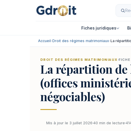
Fiches juridiques
B
Accueil
›
Droit des régimes matrimoniaux
›
La répartiti
DROIT DES RÉGIMES MATRIMONIAUX
FICHE
La répartition de 
(offices ministéri
négociables)
Mis à jour le 3 juillet 2026
40 min de lecture
41