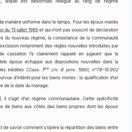
, lequel est désormais relégué au rang de régime
é de manière uniforme dans le temps. Pour les époux mariés
loi du 13 juillet 1965
et qui n’ont pas souscrit de déclaration
pire du nouveau régime, la consistance de la communauté
l’exclusion notamment des règles nouvelles introduites par
 cassation l’a clairement rappelé en jugeant que la
ls époux échappe aux dispositions nouvelles dans la
ère
es inédites (
Cass. 1
civ. 8 janv. 1980, n°78-15.902
rvue d’intérêt pour les biens mixtes : la qualification d’un
re de la date du mariage.
l, il s’agit d’un régime communautaire. Cette spécificité
ne de biens aux côtés des biens propres dont les époux
 de savoir comment s’opère la répartition des biens entre