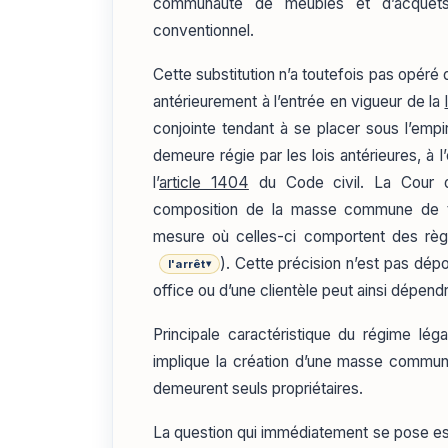
communauté de meubles et d’acquêts
conventionnel.
Cette substitution n’a toutefois pas opér
antérieurement à l’entrée en vigueur de la
conjointe tendant à se placer sous l’em
demeure régie par les lois antérieures, à 
l’
article 1404
du Code civil. La Cour de
composition de la masse commune de te
mesure où celles-ci comportent des règl
). Cette précision n’est pas dépou
l'arrêt
▾
office ou d’une clientèle peut ainsi dépend
Principale caractéristique du régime léga
implique la création d’une masse commu
demeurent seuls propriétaires.
La question qui immédiatement se pose est