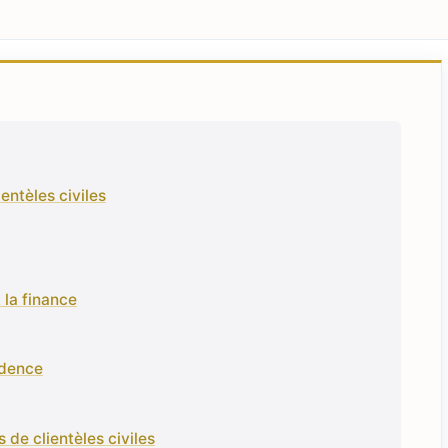
ientèles civiles
t la finance
udence
 de clientèles civiles