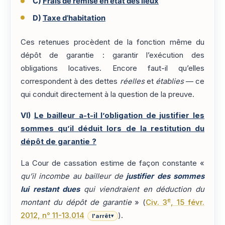
C)
Frais de remise en état des lieux
D)
Taxe d’habitation
Ces retenues procèdent de la fonction même du
dépôt de garantie : garantir l’exécution des
obligations locatives. Encore faut-il qu’elles
correspondent à des dettes
réelles
et
établies
— ce
qui conduit directement à la question de la preuve.
VI)
Le bailleur a-t-il l’obligation de justifier les
sommes qu’il déduit lors de la restitution du
dépôt de garantie ?
La Cour de cassation estime de façon constante «
qu’il incombe au bailleur de
justifier des sommes
lui restant dues
qui viendraient en déduction du
e
montant du dépôt de garantie
» (
Civ. 3
, 15 févr.
2012, n° 11-13.014
).
l'arrêt
▾