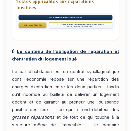
Textes applicables aux réparations
locatives
Les réparations locatives — textes applicables
Droit commun du louage : répartition des réparations entre bailleur et
Code civil, art. 1754 et 1755
preneur, charge d'entretien du locataire
I)
Le contenu de l’obligation de réparation et
d’entretien du logement loué
Le bail d’habitation est un contrat synallagmatique
dont l’économie repose sur une répartition des
charges d’entretien entre les deux parties : tandis
qu’il incombe au bailleur de délivrer un logement
décent et de garantir au preneur une jouissance
paisible des lieux — ce qui le rend débiteur des
grosses réparations
et de tout ce qui touche à la
structure même de l’immeuble —, le locataire