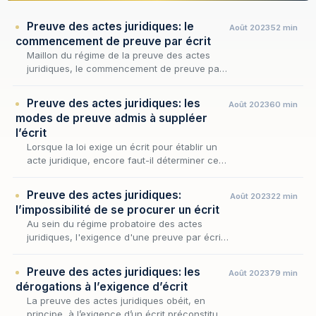
Preuve des actes juridiques: le
Août 2023
52 min
commencement de preuve par écrit
Maillon du régime de la preuve des actes
juridiques, le commencement de preuve par
écrit en constitue l'un des plus subtils
tempéraments : là où la loi exige un écrit
Preuve des actes juridiques: les
Août 2023
60 min
pour les acte…
modes de preuve admis à suppléer
l’écrit
Lorsque la loi exige un écrit pour établir un
acte juridique, encore faut-il déterminer ce
qu'il advient lorsque cet écrit fait défaut : à
quelles conditions, et par quels procédés…
Preuve des actes juridiques:
Août 2023
22 min
l’impossibilité de se procurer un écrit
Au sein du régime probatoire des actes
juridiques, l'exigence d'une preuve par écrit
pour les engagements excédant 1500 euros
ne vaut que tant qu'un écrit pouvait
Preuve des actes juridiques: les
Août 2023
79 min
raisonnablement ê…
dérogations à l’exigence d’écrit
La preuve des actes juridiques obéit, en
principe, à l’exigence d’un écrit préconstitué