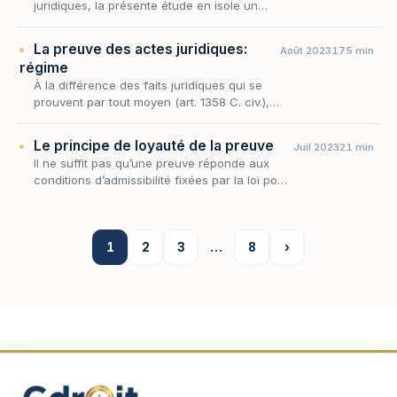
juridiques, la présente étude en isole un
préalable décisif : celui de la délimitation des
opérations effectivement astreintes à la
La preuve des actes juridiques:
Août 2023
175 min
preuve pa…
régime
À la différence des faits juridiques qui se
prouvent par tout moyen (art. 1358 C. civ.),
les actes juridiques ne peuvent être
prouvés que par la production d’un écrit
Le principe de loyauté de la preuve
Juil 2023
21 min
(art. 1359 C.…
Il ne suffit pas qu’une preuve réponde aux
conditions d’admissibilité fixées par la loi pour
être recevable, il faut encore qu’elle ait été
obtenue loyalement.
1
2
3
…
8
›