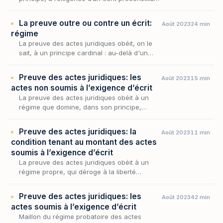
dès lors que l’acte excède le seuil
réglementaire ; mais cette règle n’a rien
La preuve outre ou contre un écrit:
Août 2023
24 min
d’absolu, car…
régime
La preuve des actes juridiques obéit, on le
sait, à un principe cardinal : au-delà d'un
certain seuil, l'opération voulue par les
parties ne se prouve que par écrit. Encore
Preuve des actes juridiques: les
Août 2023
15 min
faut-il…
actes non soumis à l’exigence d’écrit
La preuve des actes juridiques obéit à un
régime que domine, dans son principe,
l’exigence d’un écrit mais cette exigence
connaît des limites nettes, là où la loi et la
Preuve des actes juridiques: la
Août 2023
11 min
jurispruden…
condition tenant au montant des actes
soumis à l’exigence d’écrit
La preuve des actes juridiques obéit à un
régime propre, qui déroge à la liberté
gouvernant celle des faits : l'écrit
préconstitué y devient, en principe, la
Preuve des actes juridiques: les
Août 2023
42 min
condition de l'admissi…
actes soumis à l’exigence d’écrit
Maillon du régime probatoire des actes