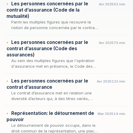
Les personnes concernées par le
Avr 2025
52 min
contrat d’assurance (Code de la
mutualité)
Parmi les multiples figures que recouvre la
notion de personne concernée par le contrat
d'assurance, celles que façonne le droit de la
mutualité présentent une physionomie
Les personnes concernées par le
Avr 2025
73 min
singuliè…
contrat d’assurance (Code des
assurances)
Au sein des multiples figures que l'opération
d'assurance met en présence, le Code des
assurances dessine une géométrie des
personnes concernées qui ne se laisse pas
Les personnes concernées par le
Avr 2025
122 min
réduire à l'af…
contrat d’assurance
Le contrat d’assurance met en relation une
diversité d’acteurs qui, à des titres variés,
participent à sa formation, à son exécution
ou à ses effets. Si l’image classique oppose
Représentation: le détournement de
Mar 2025
14 min
l’…
pouvoir
Le détournement de pouvoir occupe, dans le
droit commun de la représentation, une place