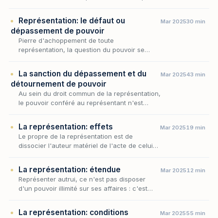
singulière : il ne désigne plus le représentant
qui agit hors des limites de son habilitatio…
Représentation: le défaut ou
Mar 2025
30 min
dépassement de pouvoir
Pierre d'achoppement de toute
représentation, la question du pouvoir se
révèle pleinement lorsque celui-ci fait défaut
ou se trouve outrepassé : l'acte conclu par un
La sanction du dépassement et du
Mar 2025
43 min
représentant n…
détournement de pouvoir
Au sein du droit commun de la représentation,
le pouvoir conféré au représentant n'est
jamais qu'une habilitation mesurée, dont
l'objet et l'étendue tracent la frontière exacte
La représentation: effets
Mar 2025
19 min
de…
Le propre de la représentation est de
dissocier l'auteur matériel de l'acte de celui
qui en supporte les effets : le représentant
agit, le représenté s'oblige. Cette singularité,
La représentation: étendue
Mar 2025
12 min
q…
Représenter autrui, ce n'est pas disposer
d'un pouvoir illimité sur ses affaires : c'est
agir dans les bornes d'une habilitation dont la
source — la loi, le juge ou le contrat — fi…
La représentation: conditions
Mar 2025
55 min