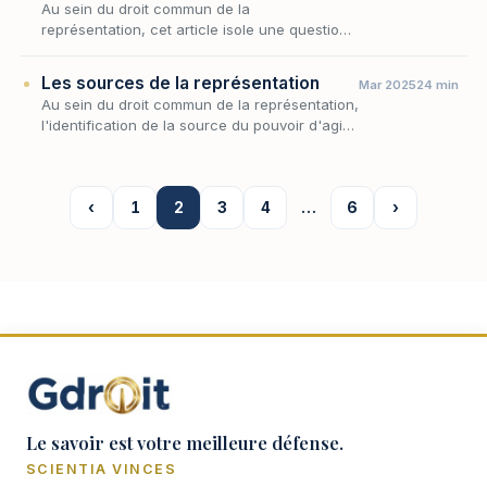
Au sein du droit commun de la
représentation, cet article isole une question
décisive : à quelles conditions le mécanisme
déploie-t-il ses effets, c'est-à-dire à quel prix
Les sources de la représentation
Mar 2025
24 min
la volon…
Au sein du droit commun de la représentation,
l'identification de la source du pouvoir d'agir
au nom d'autrui commande l'ensemble du
régime applicable : selon que l'habilitation pr…
‹
1
2
3
4
…
6
›
Le savoir est votre meilleure défense.
SCIENTIA VINCES