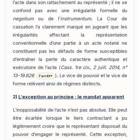
l’acte dans son rattachement au représenté ; il ne se
confond pas avec une irrégularité formelle du
negotium
ou de l’
instrumentum
. La Cour de
cassation l’a clairement marqué en jugeant que les
irrégularités affectant la représentation
conventionnelle d’une partie à un acte notarié ne
constituent pas les défauts de forme susceptibles
d’entraîner la perte du caractère authentique et
exécutoire de l’acte (
Cass. 1re civ., 2 juill. 2014, n°
13-19.626
). Le vice de pouvoir et le vice de
l'arrêt
▾
forme relèvent ainsi de régimes distincts.
2)
L’exception au principe : le mandat apparent
L’inopposabilité de l’acte n’est pas absolue. Elle peut
être écartée lorsque le tiers contractant a pu
légitimement croire que le représentant disposait du
pouvoir d’engager le représenté. Cette exception,