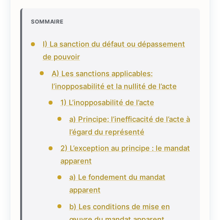
SOMMAIRE
I) La sanction du défaut ou dépassement
de pouvoir
A) Les sanctions applicables:
l’inopposabilité et la nullité de l’acte
1) L’inopposabilité de l’acte
a) Principe: l’inefficacité de l’acte à
l’égard du représenté
2) L’exception au principe : le mandat
apparent
a) Le fondement du mandat
apparent
b) Les conditions de mise en
œuvre du mandat apparent