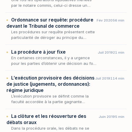
par le notaire commis, celui-ci dresse un
projet d’état liquidatif qu’il soumet aux
copartageants. Ce dernier constitue
Ordonnance sur requête: procédure
Fév 2020
56 min
l’ossature du pa…
devant le Tribunal de commerce
Les procédures sur requête présentent cette
particularité de déroger au principe du
contradictoire, en ce sens que le défendeur
ne sera pas appelé par le juge à opposer au
La procédure à jour fixe
Juil 2019
21 min
requéran…
En certaines circonstances, il y a urgence
pour les parties d’obtenir une décision au fond
afin de faire trancher un litige qui relève de la
compétence du Tribunal judiciaire.
L’exécution provisoire des décisions
Juil 2019
114 min
de justice (jugements, ordonnances):
régime juridique
L’exécution provisoire se définit comme la
faculté accordée à la partie gagnante
(créancier) de poursuivre immédiatement à
l’encontre de la partie perdante (débiteur)
La clôture et les réouverture des
Juin 2019
5 min
l’exécution d…
débats oraux
Dans la procédure orale, les débats ne se