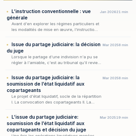
L’instruction conventionnelle : vue
Jan 2026
21 min
générale
Avant d'en explorer les régimes particuliers et
les modalités de mise en œuvre, l'instruction
conventionnelle appelle une vue d'ensemble,
qui en restitue la cohérence et en éclaire…
Issue du partage judiciaire: la décision
Mar 2025
8 min
du juge
Lorsque le partage d'une indivision n'a pu se
régler à l'amiable, c'est au tribunal qu'il revient
de clore les opérations. Le notaire commis a
dressé un projet d'état liquidatif —…
Issue du partage judiciaire: la
Mar 2025
8 min
soumission de l’état liquidatif aux
copartageants
Le projet d'état liquidatif, socle de la répartition
I. La convocation des copartageants II. La
décision des copartageants • L'approbation
unanime du projet • L'absence d'unanimité
L’issue du partage judiciaire:
Mar 2025
19 min
soumission de l’état liquidatif aux
copartageants et décision du juge
Une fois les opérations liquidatives menées