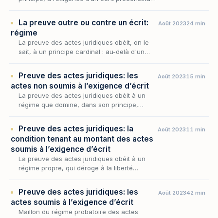
dès lors que l’acte excède le seuil
réglementaire ; mais cette règle n’a rien
La preuve outre ou contre un écrit:
Août 2023
24 min
d’absolu, car…
régime
La preuve des actes juridiques obéit, on le
sait, à un principe cardinal : au-delà d'un
certain seuil, l'opération voulue par les
parties ne se prouve que par écrit. Encore
Preuve des actes juridiques: les
Août 2023
15 min
faut-il…
actes non soumis à l’exigence d’écrit
La preuve des actes juridiques obéit à un
régime que domine, dans son principe,
l’exigence d’un écrit mais cette exigence
connaît des limites nettes, là où la loi et la
Preuve des actes juridiques: la
Août 2023
11 min
jurispruden…
condition tenant au montant des actes
soumis à l’exigence d’écrit
La preuve des actes juridiques obéit à un
régime propre, qui déroge à la liberté
gouvernant celle des faits : l'écrit
préconstitué y devient, en principe, la
Preuve des actes juridiques: les
Août 2023
42 min
condition de l'admissi…
actes soumis à l’exigence d’écrit
Maillon du régime probatoire des actes