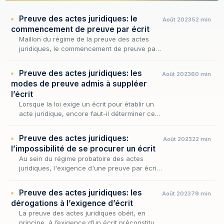
Preuve des actes juridiques: le
Août 2023
52 min
commencement de preuve par écrit
Maillon du régime de la preuve des actes
juridiques, le commencement de preuve par
écrit en constitue l'un des plus subtils
tempéraments : là où la loi exige un écrit
Preuve des actes juridiques: les
Août 2023
60 min
pour les acte…
modes de preuve admis à suppléer
l’écrit
Lorsque la loi exige un écrit pour établir un
acte juridique, encore faut-il déterminer ce
qu'il advient lorsque cet écrit fait défaut : à
quelles conditions, et par quels procédés…
Preuve des actes juridiques:
Août 2023
22 min
l’impossibilité de se procurer un écrit
Au sein du régime probatoire des actes
juridiques, l'exigence d'une preuve par écrit
pour les engagements excédant 1500 euros
ne vaut que tant qu'un écrit pouvait
Preuve des actes juridiques: les
Août 2023
79 min
raisonnablement ê…
dérogations à l’exigence d’écrit
La preuve des actes juridiques obéit, en
principe, à l’exigence d’un écrit préconstitué