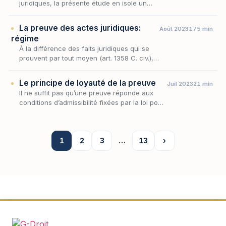
juridiques, la présente étude en isole un
préalable décisif : celui de la délimitation des
opérations effectivement astreintes à la
La preuve des actes juridiques:
Août 2023
175 min
preuve pa…
régime
À la différence des faits juridiques qui se
prouvent par tout moyen (art. 1358 C. civ.),
les actes juridiques ne peuvent être
prouvés que par la production d’un écrit
Le principe de loyauté de la preuve
Juil 2023
21 min
(art. 1359 C.…
Il ne suffit pas qu’une preuve réponde aux
conditions d’admissibilité fixées par la loi pour
être recevable, il faut encore qu’elle ait été
obtenue loyalement.
1
2
3
…
13
›