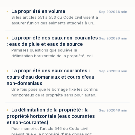
La propriété en volume
Sep 2020
18 min
Si les articles 551 à 553 du Code civil visent à
assurer l’union des éléments attachés à un
fonds, qu’ils soient incorporés au tréfonds ou
élevés en surface en prévoyant que la pro…
La propriété des eaux non-courantes
Sep 2020
26 min
: eaux de pluie et eaux de source
Parmi les questions que soulève la
délimitation horizontale de la propriété, celle
du sort des eaux occupe une place
singulière, car l'eau se prête mal à l'emprise
La propriété des eaux courantes :
Sep 2020
39 min
exclusive que co…
cours d’eau domaniaux et cours d’eau
non-domaniaux
Une fois posé que le bornage fixe les confins
horizontaux de la propriété sans pour autant
les présumer, encore faut-il que cette ligne
séparative puisse être tracée — ce qui n'a r…
La délimitation de la propriété : la
Sep 2020
48 min
propriété horizontale (eaux courantes
et non-courantes)
Pour mémoire, l’article 546 du Code civil
prévoit que « la propriété d’une chose soit