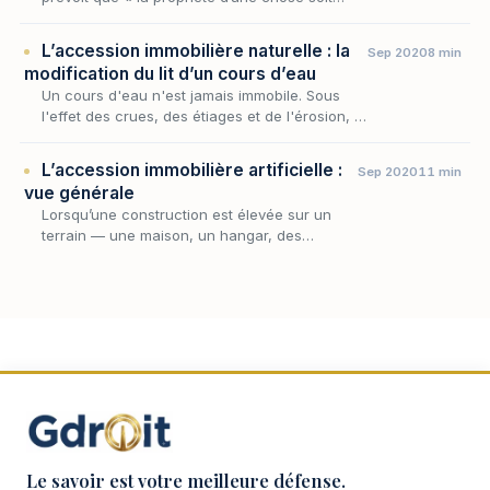
mobilière, soit immobilière, donne droit sur
tout ce qu’elle produit, et sur ce qui s’y unit
L’accession immobilière naturelle : la
Sep 2020
8 min
a…
modification du lit d’un cours d’eau
Un cours d'eau n'est jamais immobile. Sous
l'effet des crues, des étiages et de l'érosion, il
déplace son lit, se creuse un nouveau bras,
abandonne l'ancien — et, ce faisant, redes…
L’accession immobilière artificielle :
Sep 2020
11 min
vue générale
Lorsqu’une construction est élevée sur un
terrain — une maison, un hangar, des
plantations, un ouvrage quelconque —, une
question simple commande tout le régime : à
qui appartient…
Le savoir est votre meilleure défense.