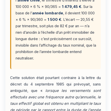
l’
année civile
, le trimestre d’intérêts s’élève à
100 000 × 6 % × 90/365 =
1 479,45 €
. Sur la
base de l’
année lombarde
, il devient 100 000
× 6 % × 90/360 =
1 500 €
. L’écart — 20,55 €
par trimestre, soit plus de 82 € par an — n’a
rien d’anodin à l’échelle d’un prêt immobilier de
longue durée : c’est précisément ce surcoût,
invisible dans l’affichage du taux nominal, que la
prohibition de l’année lombarde entend
neutraliser.
Cette solution était pourtant contraire à la lettre du
décret du 4 septembre 1985 qui prévoyait, sans
ambiguïté, que «
lorsque les versements sont
effectués avec une fréquence autre qu’annuelle, le
taux effectif global est obtenu en multipliant le taux
de période par le rapport entre la durée de l’année