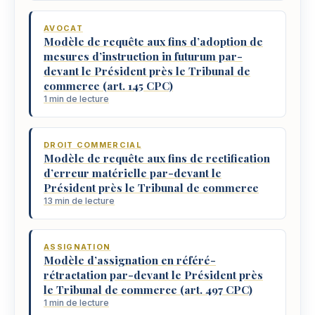
AVOCAT
Modèle de requête aux fins d’adoption de
mesures d’instruction in futurum par-
devant le Président près le Tribunal de
commerce (art. 145 CPC)
1 min de lecture
DROIT COMMERCIAL
Modèle de requête aux fins de rectification
d’erreur matérielle par-devant le
Président près le Tribunal de commerce
13 min de lecture
ASSIGNATION
Modèle d’assignation en référé-
rétractation par-devant le Président près
le Tribunal de commerce (art. 497 CPC)
1 min de lecture