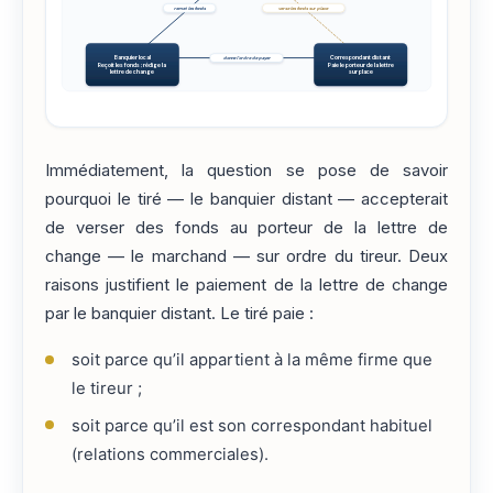
remet les fonds
verse les fonds sur place
Banquier local
Correspondant distant
donne l'ordre de payer
Reçoit les fonds ; rédige la
Paie le porteur de la lettre
lettre de change
sur place
Immédiatement, la question se pose de savoir
pourquoi le tiré — le banquier distant — accepterait
de verser des fonds au porteur de la lettre de
change — le marchand — sur ordre du tireur. Deux
raisons justifient le paiement de la lettre de change
par le banquier distant. Le tiré paie :
soit parce qu’il appartient à la même firme que
le tireur ;
soit parce qu’il est son correspondant habituel
(relations commerciales).