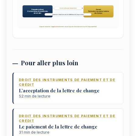
tire la traite pour acceptation
Banquier prêteur
Garant
À la fois tireur et bénéficiaire
Tiré invité à accepter la lettre
de la traite
de change
paiement réclamé en cas de défaillance de l'emprunteur
Le garant accepteur, engagé cambiairement, ne peut opposer les exceptions du prêt (inopposabilité).
Pour aller plus loin
DROIT DES INSTRUMENTS DE PAIEMENT ET DE
CRÉDIT
L’acceptation de la lettre de change
52 min de lecture
DROIT DES INSTRUMENTS DE PAIEMENT ET DE
CRÉDIT
Le paiement de la lettre de change
31 min de lecture