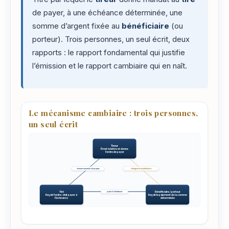
de payer, à une échéance déterminée, une
somme d’argent fixée au
bénéficiaire
(ou
porteur). Trois personnes, un seul écrit, deux
rapports : le rapport fondamental qui justifie
l’émission et le rapport cambiaire qui en naît.
Le mécanisme cambiaire : trois personnes,
un seul écrit
Tireur
Émet la lettre et donne
l'ordre de payer
donne mandat de payer
désigne le bénéficiaire
Tiré
Bénéficiaire / porteur
paie à l'échéance
Reçoit l'ordre ; doit payer à
Reçoit le paiement de la somme
l'échéance
déterminée