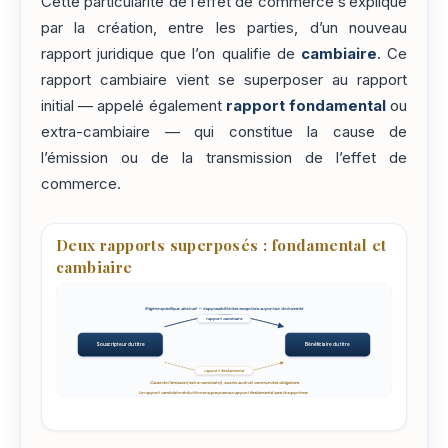
Cette particularité de l’effet de commerce s’explique
par la création, entre les parties, d’un nouveau
rapport juridique que l’on qualifie de
cambiaire
. Ce
rapport cambiaire vient se superposer au rapport
initial — appelé également
rapport fondamental
ou
extra-cambiaire — qui constitue la cause de
l’émission ou de la transmission de l’effet de
commerce.
Deux rapports superposés : fondamental et
cambiaire
Régime spécifique, abstrait — inopposabilité des exceptions au porteur de bonne foi
rapport cambiaire
Souscripteur du titre
Bénéficiaire du titre
rapport fondamental
Cause de l'émission (extra-cambiaire), soumis au droit commun des obligations
Le rapport cambiaire né du titre se superpose au rapport fondamental sans le supprimer.