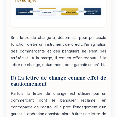
l'escompte
Banque encaisse la
Fournisseur tire une
Remise à la banque «
Banque crédite le
traite auprès du tiré
créance à terme
trésorerie immédiate
à l'échéance
traite sur son client
pour escompte »
montant net des frais
à l'échéance
Si la lettre de change a, désormais, pour principale
fonction d’être un instrument de crédit, l’imagination
des commerçants et des banquiers ne s’est pas
arrêtée là. À la marge, il est en effet recouru à la
lettre de change, notamment, pour garantir un crédit.
D)
La lettre de change comme effet de
cautionnement
Parfois, la lettre de change est utilisée par un
commerçant dont le banquier réclame, en
contrepartie de l’octroi d’un prêt, l’engagement d’un
garant. L’opération consiste alors à tirer une lettre de