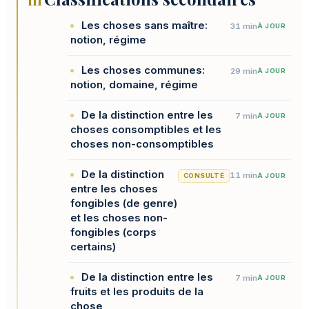
III
Les choses sans maître:
31 min
À JOUR
notion, régime
Les choses communes:
29 min
À JOUR
notion, domaine, régime
De la distinction entre les
7 min
À JOUR
choses consomptibles et les
choses non-consomptibles
De la distinction
11 min
CONSULTÉ
À JOUR
entre les choses
fongibles (de genre)
et les choses non-
fongibles (corps
certains)
De la distinction entre les
7 min
À JOUR
fruits et les produits de la
chose