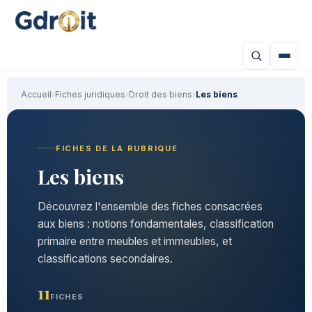
Accueil
›
Fiches juridiques
›
Droit des biens
›
Les biens
FICHES DE LA RUBRIQUE
Les biens
Découvrez l'ensemble des fiches consacrées
aux biens : notions fondamentales, classification
primaire entre meubles et immeubles, et
classifications secondaires.
11
FICHES