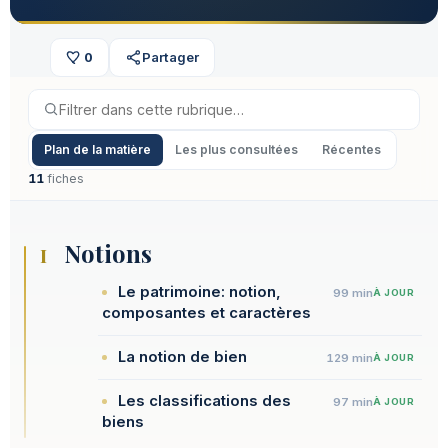
0
Partager
Plan de la matière
Les plus consultées
Récentes
11
fiches
Notions
I
Le patrimoine: notion,
99 min
À JOUR
composantes et caractères
La notion de bien
129 min
À JOUR
Les classifications des
97 min
À JOUR
biens