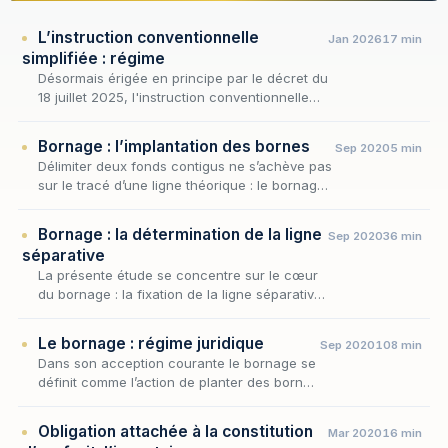
L’instruction conventionnelle
Jan 2026
17 min
simplifiée : régime
Désormais érigée en principe par le décret du
18 juillet 2025, l'instruction conventionnelle
ne se déploie pas selon un schéma unique : à
côté de sa forme la plus aboutie, le code…
Bornage : l’implantation des bornes
Sep 2020
5 min
Délimiter deux fonds contigus ne s’achève pas
sur le tracé d’une ligne théorique : le bornage
n’est juridiquement parfait que lorsque la limite
divisoire a été matérialisée sur le…
Bornage : la détermination de la ligne
Sep 2020
36 min
séparative
La présente étude se concentre sur le cœur
du bornage : la fixation de la ligne séparative,
c'est-à-dire la détermination concrète de la
frontière qui départage deux fonds contigus…
Le bornage : régime juridique
Sep 2020
108 min
Dans son acception courante le bornage se
définit comme l’action de planter des bornes
pour délimiter des propriétés foncières.
Obligation attachée à la constitution
Mar 2020
16 min