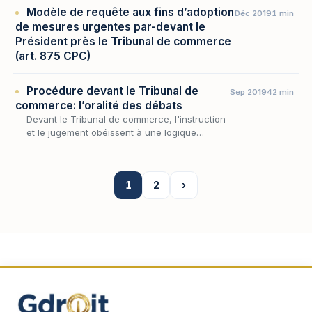
Modèle de requête aux fins d’adoption
Déc 2019
1 min
de mesures urgentes par-devant le
Président près le Tribunal de commerce
(art. 875 CPC)
Procédure devant le Tribunal de
Sep 2019
42 min
commerce: l’oralité des débats
Devant le Tribunal de commerce, l'instruction
et le jugement obéissent à une logique
propre, celle de la parole tenue à l'audience
plutôt que de l'écrit échangé : la saisine du
jug…
1
2
›