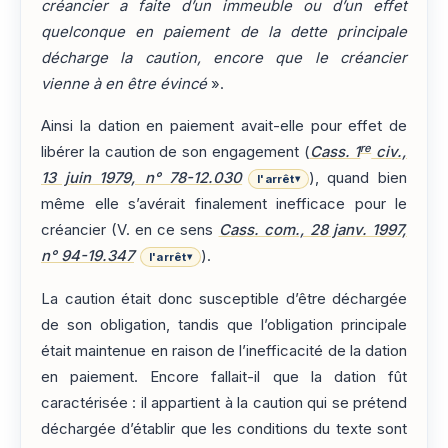
créancier a faite d’un immeuble ou d’un effet
quelconque en paiement de la dette principale
décharge la caution, encore que le créancier
vienne à en être évincé
».
Ainsi la dation en paiement avait-elle pour effet de
re
libérer la caution de son engagement (
Cass. 1
civ.,
13 juin 1979, n° 78-12.030
), quand bien
l'arrêt
▾
même elle s’avérait finalement inefficace pour le
créancier (V. en ce sens
Cass. com., 28 janv. 1997,
n° 94-19.347
).
l'arrêt
▾
La caution était donc susceptible d’être déchargée
de son obligation, tandis que l’obligation principale
était maintenue en raison de l’inefficacité de la dation
en paiement. Encore fallait-il que la dation fût
caractérisée : il appartient à la caution qui se prétend
déchargée d’établir que les conditions du texte sont