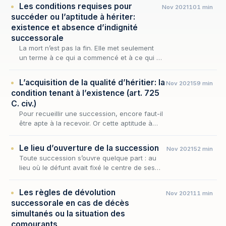
Les conditions requises pour
Nov 2021
101 min
succéder ou l’aptitude à hériter:
existence et absence d’indignité
successorale
La mort n’est pas la fin. Elle met seulement
un terme à ce qui a commencé et à ce qui a
vécu. Mais la vie se poursuit à travers ce qui
reste et continue à exister.
L’acquisition de la qualité d’héritier: la
Nov 2021
59 min
condition tenant à l’existence (art. 725
C. civ.)
Pour recueillir une succession, encore faut-il
être apte à la recevoir. Or cette aptitude à
hériter, que la loi subordonne tout à la fois à
l'existence du successible et à l'absenc…
Le lieu d’ouverture de la succession
Nov 2021
52 min
Toute succession s’ouvre quelque part : au
lieu où le défunt avait fixé le centre de ses
intérêts, le droit attache la compétence des
juridictions, la dévolution des biens et l’acc…
Les règles de dévolution
Nov 2021
11 min
successorale en cas de décès
simultanés ou la situation des
comourants