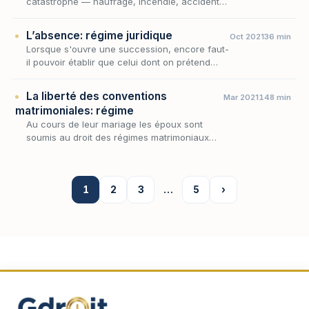
catastrophe — naufrage, incendie, accident
d’aéronef, effondrement, glissement de terrain
— sans que sa dépouille puisse être retrouvée,
L’absence: régime juridique
Oct 2021
36 min
le…
Lorsque s'ouvre une succession, encore faut-
il pouvoir établir que celui dont on prétend
recueillir les biens est effectivement décédé ;
or il est des hommes qui, sans qu'aucune dé…
La liberté des conventions
Mar 2021
148 min
matrimoniales: régime
Au cours de leur mariage les époux sont
soumis au droit des régimes matrimoniaux
s’agissant des rapports pécuniaires qu’ils
entretiennent entre eux.
1
2
3
…
5
›