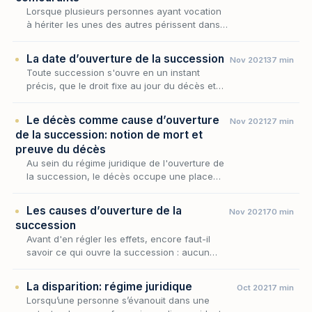
Lorsque plusieurs personnes ayant vocation
à hériter les unes des autres périssent dans
un même événement, le droit successoral se
heurte à une question redoutable : qui est
La date d’ouverture de la succession
Nov 2021
37 min
mort e…
Toute succession s'ouvre en un instant
précis, que le droit fixe au jour du décès et
qui scelle l'identité de ceux qui survivent,
l'état du patrimoine transmis et la loi qui en
Le décès comme cause d’ouverture
Nov 2021
27 min
gou…
de la succession: notion de mort et
preuve du décès
Au sein du régime juridique de l'ouverture de
la succession, le décès occupe une place
singulière : il en est la cause unique,
l'événement qui en commande la date et,
Les causes d’ouverture de la
Nov 2021
70 min
partant, l'en…
succession
Avant d'en régler les effets, encore faut-il
savoir ce qui ouvre la succession : aucun
patrimoine ne se transmet sans qu'un
événement précis n'en marque le point de
La disparition: régime juridique
Oct 2021
7 min
départ. Au sein…
Lorsqu’une personne s’évanouit dans une