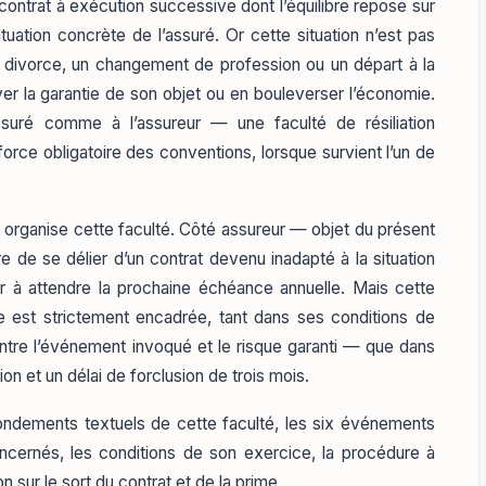
 contrat à exécution successive dont l’équilibre repose sur
situation concrète de l’assuré. Or cette situation n’est pas
 divorce, un changement de profession ou un départ à la
iver la garantie de son objet ou en bouleverser l’économie.
suré comme à l’assureur — une faculté de résiliation
force obligatoire des conventions, lorsque survient l’un de
s organise cette faculté. Côté assureur — objet du présent
e de se délier d’un contrat devenu inadapté à la situation
r à attendre la prochaine échéance annuelle. Mais cette
lle est strictement encadrée, tant dans ses conditions de
entre l’événement invoqué et le risque garanti — que dans
n et un délai de forclusion de trois mois.
ndements textuels de cette faculté, les six événements
oncernés, les conditions de son exercice, la procédure à
ion sur le sort du contrat et de la prime.