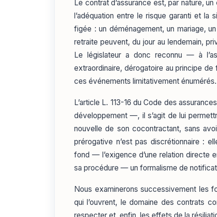
Le contrat d’assurance est, par nature, un
l’adéquation entre le risque garanti et la 
figée : un déménagement, un mariage, un
retraite peuvent, du jour au lendemain, pr
Le législateur a donc reconnu — à l’as
extraordinaire, dérogatoire au principe de 
ces événements limitativement énumérés.
L’article L. 113-16 du Code des assurance
développement —, il s’agit de lui permettr
nouvelle de son cocontractant, sans avoi
prérogative n’est pas discrétionnaire : e
fond — l’exigence d’une relation directe 
sa procédure — un formalisme de notificatio
Nous examinerons successivement les fo
qui l’ouvrent, le domaine des contrats c
respecter et, enfin, les effets de la résiliat