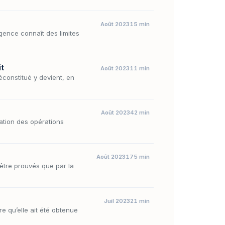
Août 2023
15 min
gence connaît des limites
it
Août 2023
11 min
réconstitué y devient, en
Août 2023
42 min
tation des opérations
Août 2023
175 min
t être prouvés que par la
Juil 2023
21 min
re qu’elle ait été obtenue