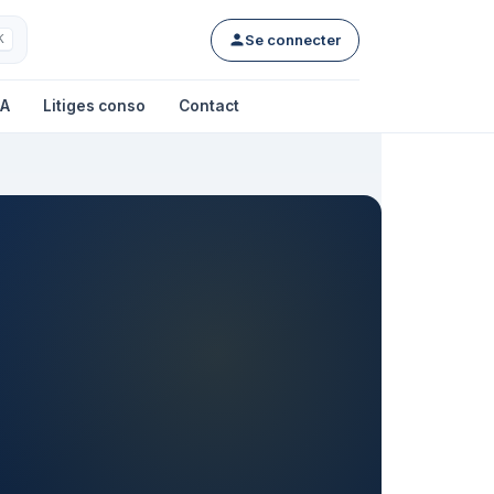
Se connecter
K
IA
Litiges conso
Contact