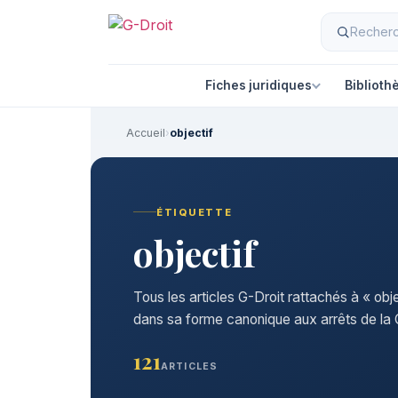
Fiches juridiques
Biblioth
Accueil
›
objectif
ÉTIQUETTE
objectif
Tous les articles G-Droit rattachés à « obje
dans sa forme canonique aux arrêts de la C
121
ARTICLES