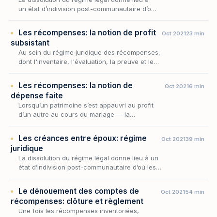
un état d’indivision post-communautaire d’où
les époux doivent pouvoir sortir, cette
situation ne devant être que temporaire.
Les récompenses: la notion de profit
Oct 2021
23 min
subsistant
Au sein du régime juridique des récompenses,
dont l'inventaire, l'évaluation, la preuve et le
règlement dessinent l'architecture
d'ensemble, le profit subsistant occupe une
Les récompenses: la notion de
Oct 2021
6 min
place s…
dépense faite
Lorsqu’un patrimoine s’est appauvri au profit
d’un autre au cours du mariage — la
communauté ayant financé l’amélioration d’un
bien propre, ou un propre ayant alimenté la
Les créances entre époux: régime
Oct 2021
39 min
communaut…
juridique
La dissolution du régime légal donne lieu à un
état d’indivision post-communautaire d’où les
époux doivent pouvoir sortir, cette situation ne
devant être que temporaire.
Le dénouement des comptes de
Oct 2021
54 min
récompenses: clôture et règlement
Une fois les récompenses inventoriées,