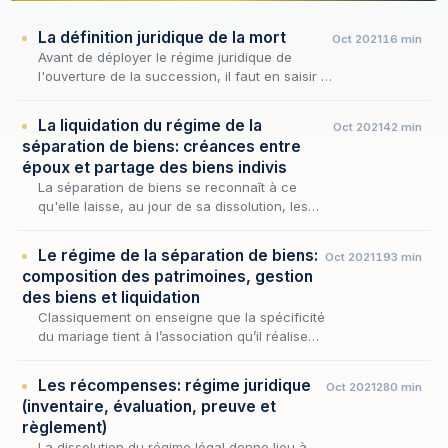
La définition juridique de la mort
Oct 2021
16 min
Avant de déployer le régime juridique de
l'ouverture de la succession, il faut en saisir le
fait générateur : la mort, dont dépendent
l'instant de transmission du patrimoine et l'e…
La liquidation du régime de la
Oct 2021
42 min
séparation de biens: créances entre
époux et partage des biens indivis
La séparation de biens se reconnaît à ce
qu'elle laisse, au jour de sa dissolution, les
patrimoines des époux dans l'état de
cloisonnement où elle les a maintenus tout au
Le régime de la séparation de biens:
Oct 2021
193 min
long du m…
composition des patrimoines, gestion
des biens et liquidation
Classiquement on enseigne que la spécificité
du mariage tient à l’association qu’il réalise
entre une union des personnes et une union
des biens.
Les récompenses: régime juridique
Oct 2021
280 min
(inventaire, évaluation, preuve et
règlement)
La dissolution du régime légal donne lieu à