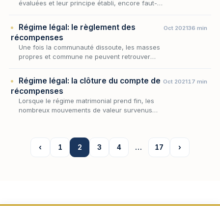
évaluées et leur principe établi, encore faut-il
en arrêter le compte et solder, entre chaque
époux et la masse commune, le jeu des
Régime légal: le règlement des
Oct 2021
36 min
sommes ré…
récompenses
Une fois la communauté dissoute, les masses
propres et commune ne peuvent retrouver
leur exacte mesure sans que soient soldés les
multiples transferts de valeur intervenus, dans
Régime légal: la clôture du compte de
Oct 2021
17 min
un…
récompenses
Lorsque le régime matrimonial prend fin, les
nombreux mouvements de valeur survenus
entre le patrimoine commun et les patrimoines
propres ne se règlent pas un à un : ils doivent
êt…
‹
1
2
3
4
…
17
›