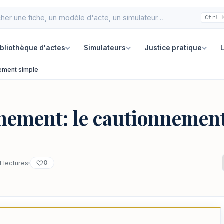
Ctrl 
ibliothèque d'actes
Simulateurs
Justice pratique
L
nement simple
nnement: le cautionnemen
0
1 lectures