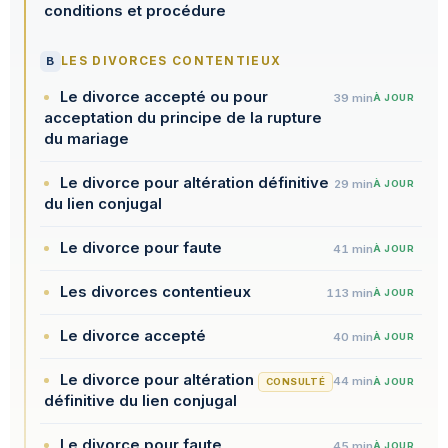
conditions et procédure
B
LES DIVORCES CONTENTIEUX
Le divorce accepté ou pour
39 min
À JOUR
acceptation du principe de la rupture
du mariage
Le divorce pour altération définitive
29 min
À JOUR
du lien conjugal
Le divorce pour faute
41 min
À JOUR
Les divorces contentieux
113 min
À JOUR
Le divorce accepté
40 min
À JOUR
Le divorce pour altération
44 min
CONSULTÉ
À JOUR
définitive du lien conjugal
Le divorce pour faute
45 min
À JOUR