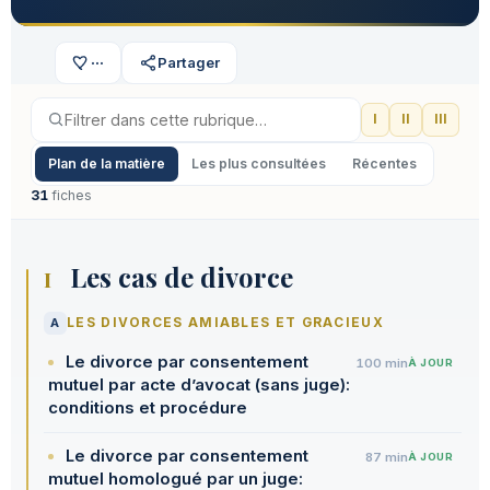
···
Partager
I
II
III
Plan de la matière
Les plus consultées
Récentes
31
fiches
Les cas de divorce
I
A
LES DIVORCES AMIABLES ET GRACIEUX
Le divorce par consentement
100 min
À JOUR
mutuel par acte d’avocat (sans juge):
conditions et procédure
Le divorce par consentement
87 min
À JOUR
mutuel homologué par un juge: