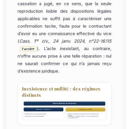
cassation a jugé, en ce sens, que la seule
reproduction lisible des dispositions légales
applicables ne suffit pas à caractériser une
confirmation tacite, faute pour le contractant
d’avoir eu une connaissance effective du vice
re
(
Cass. 1
civ., 24 janv. 2024, n°22-16.115
). L’acte inexistant, au contraire,
l'arrêt
▾
n’offre aucune prise à une telle réparation : nul
ne saurait confirmer ce qui n’a jamais reçu
d’existence juridique.
Inexistence et nullité : des régimes
distincts
Critères distinctifs de l'inexistence
Prescription de l'action
Confirmation possible ?
Nullité : action soumise à prescription
Nullité : confirmation possible (vice connu, intention de
réparer)
Inexistence : action imprescriptible
Inexistence : confirmation exclue — on ne confirme pas ce
qui n'a jamais existé