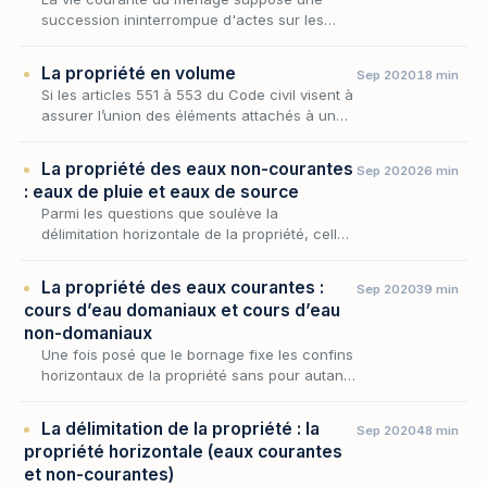
succession ininterrompue d'actes sur les
biens meubles : on achète, on vend, on
revend, on confie en réparation, on engage le
La propriété en volume
Sep 2020
18 min
mobilier du foye…
Si les articles 551 à 553 du Code civil visent à
assurer l’union des éléments attachés à un
fonds, qu’ils soient incorporés au tréfonds ou
élevés en surface en prévoyant que la pro…
La propriété des eaux non-courantes
Sep 2020
26 min
: eaux de pluie et eaux de source
Parmi les questions que soulève la
délimitation horizontale de la propriété, celle
du sort des eaux occupe une place
singulière, car l'eau se prête mal à l'emprise
La propriété des eaux courantes :
Sep 2020
39 min
exclusive que co…
cours d’eau domaniaux et cours d’eau
non-domaniaux
Une fois posé que le bornage fixe les confins
horizontaux de la propriété sans pour autant
les présumer, encore faut-il que cette ligne
séparative puisse être tracée — ce qui n'a r…
La délimitation de la propriété : la
Sep 2020
48 min
propriété horizontale (eaux courantes
et non-courantes)