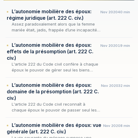
L’autonomie mobilière des époux:
Nov 2020
40 min
régime juridique (art. 222 C. civ.)
Assez paradoxalement alors que la femme
mariée était, jadis, frappée d’une incapacité
d’exercice générale, très tôt on a cherché à
lui reconnaître une sphère d’autonomie et
L’autonomie mobilière des époux:
Nov 2020
19 min
plus pr…
effets de la présomption (art. 222 C.
civ.)
L'article 222 du Code civil confère à chaque
époux le pouvoir de gérer seul les biens
meubles qu'il détient, en présumant à l'égard
des tiers qu'il a reçu mandat d'accomplir
L’autonomie mobilière des époux:
Nov 2020
32 min
l'acte…
domaine de la présomption (art. 222 C.
civ.)
L'article 222 du Code civil reconnaît à
chaque époux le pouvoir de passer seul les
actes d'administration, de jouissance et de
disposition portant sur les biens meubles qu'il
L’autonomie mobilière des époux: vue
Nov 2020
8 min
détie…
générale (art. 222 C. civ.)
La vie courante du ménage suppose une