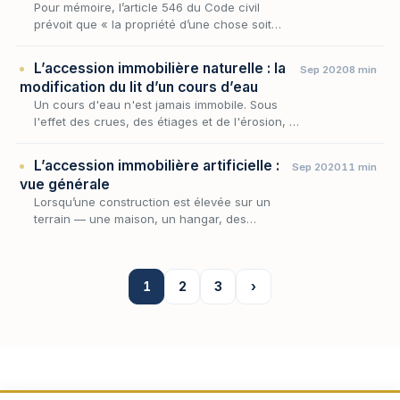
Pour mémoire, l’article 546 du Code civil
prévoit que « la propriété d’une chose soit
mobilière, soit immobilière, donne droit sur
tout ce qu’elle produit, et sur ce qui s’y unit
L’accession immobilière naturelle : la
Sep 2020
8 min
a…
modification du lit d’un cours d’eau
Un cours d'eau n'est jamais immobile. Sous
l'effet des crues, des étiages et de l'érosion, il
déplace son lit, se creuse un nouveau bras,
abandonne l'ancien — et, ce faisant, redes…
L’accession immobilière artificielle :
Sep 2020
11 min
vue générale
Lorsqu’une construction est élevée sur un
terrain — une maison, un hangar, des
plantations, un ouvrage quelconque —, une
question simple commande tout le régime : à
qui appartient…
1
2
3
›