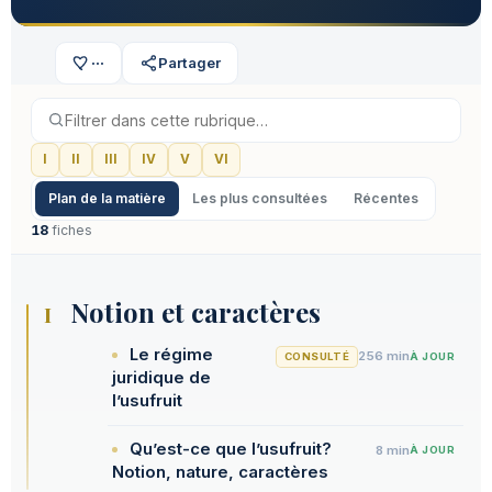
···
Partager
I
II
III
IV
V
VI
Plan de la matière
Les plus consultées
Récentes
18
fiches
Notion et caractères
I
Le régime
256 min
CONSULTÉ
À JOUR
juridique de
l’usufruit
Qu’est-ce que l’usufruit?
8 min
À JOUR
Notion, nature, caractères