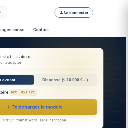
Se connecter
K
itiges conso
Contact
onstat-tc.docx
 · à adapter
c avocat
Dispense (≤ 10 000 €…)
toire
art. 853 CPC
Télécharger le modèle
Gratuit · format Word · sans inscription