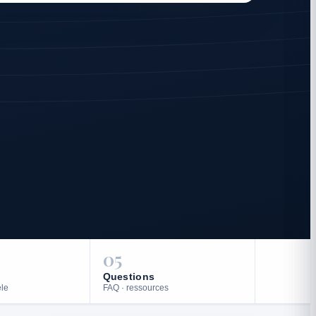
05
Questions
èle
FAQ · ressources