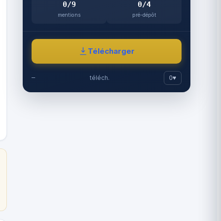
0/9
0/4
mentions
pré-dépôt
Télécharger
—
téléch.
0
♥