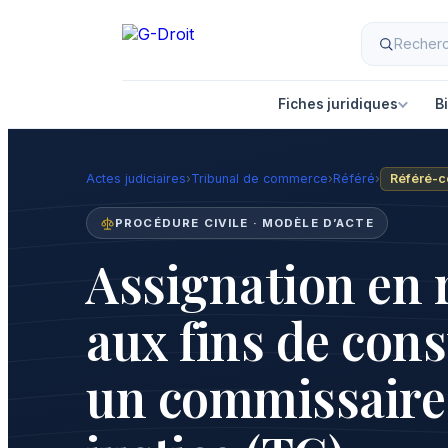
Aller
au
contenu
Fiches juridiques
B
Actes judiciaires
›
Tribunal de commerce
›
Référé
›
Référé-c
PROCÉDURE CIVILE · MODÈLE D’ACTE
Assignation en 
aux fins de cons
un commissaire