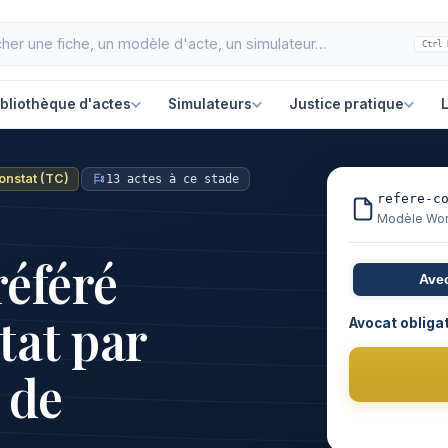
Ctrl 
ibliothèque d'actes
Simulateurs
Justice pratique
L
onstat (TC)
13 actes à ce stade
refere-c
Modèle Word
référé
Ave
tat par
Avocat obliga
 de