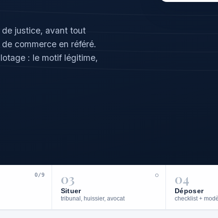
de justice, avant tout
al de commerce en référé.
otage : le motif légitime,
03
04
0/9
○
Situer
Déposer
tribunal, huissier, avocat
checklist + mod