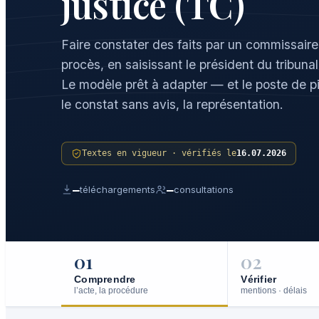
justice (TC)
Faire constater des faits par un commissaire 
procès, en saisissant le président du tribun
Le modèle prêt à adapter — et le poste de pil
le constat sans avis, la représentation.
Textes en vigueur · vérifiés le
16.07.2026
—
—
téléchargements
consultations
01
02
Comprendre
Vérifier
l’acte, la procédure
mentions · délais