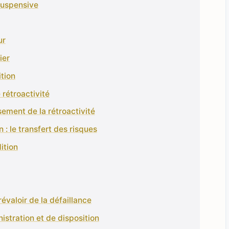
 suspensive
ur
ier
ition
 rétroactivité
ssement de la rétroactivité
 : le transfert des risques
ition
révaloir de la défaillance
istration et de disposition