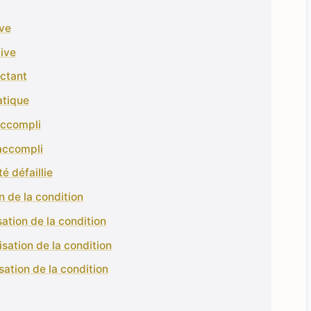
ive
tive
actant
atique
accompli
 accompli
é défaillie
n de la condition
sation de la condition
lisation de la condition
isation de la condition