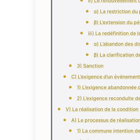
ii) Le renouvellement 
α) La restriction du
β) L’extension du pé
iii) La redéfinition de
α) L’abandon des di
β) La clarification d
3) Sanction
C) L’exigence d’un événement 
1) L’exigence abandonnée de
2) L’exigence reconduite de 
V) La réalisation de la condition
A) Le processus de réalisation
1) La commune intention de