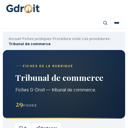
Accueil
›
Fiches juridiques
›
Procédure civile
›
Les procédures
›
Tribunal de commerce
FICHES DE LA RUBRIQUE
Tribunal de commerce
Fiches G-Droit — tribunal de commerce.
29
FICHES
0
Partager