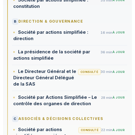
35 min
À JOUR
constitution
B
DIRECTION & GOUVERNANCE
Société par actions simplifiée :
16 min
À JOUR
direction
La présidence de la société par
36 min
À JOUR
actions simplifiée
Le Directeur Général et le
30 min
CONSULTÉ
À JOUR
Directeur Général Délégué
de la SAS
Société par Actions Simplifiée – Le
28 min
À JOUR
contrôle des organes de direction
C
ASSOCIÉS & DÉCISIONS COLLECTIVES
Société par actions
22 min
CONSULTÉ
À JOUR