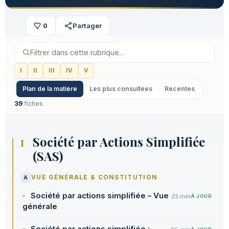
0
Partager
I
II
III
IV
V
Plan de la matière
Les plus consultées
Récentes
39
fiches
Société par Actions Simplifiée
I
(SAS)
A
VUE GÉNÉRALE & CONSTITUTION
Société par actions simplifiée – Vue
23 min
À JOUR
générale
Société par actions simplifiée :